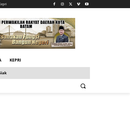
Kepri
A
KEPRI
Siak