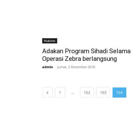
Hukrim
Adakan Program Sihadi Selama
Operasi Zebra berlangsung
admin
-
Jumat, 2 Desember 2016
...
1
162
163
164