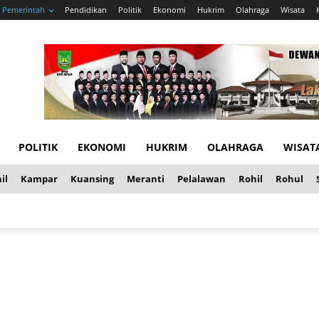
Pemerintah
Pendidikan
Politik
Ekonomi
Hukrim
Olahraga
Wisata
POLITIK
EKONOMI
HUKRIM
OLAHRAGA
WISAT
il
Kampar
Kuansing
Meranti
Pelalawan
Rohil
Rohul