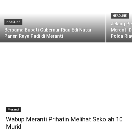
HEADLINE
HEADLINE
Jelang P
Bersama Bupati Gubernur Riau Edi Natar
Meranti 
Panen Raya Padi di Meranti
Polda Ria
Meranti
Wabup Meranti Prihatin Melihat Sekolah 10
Murid