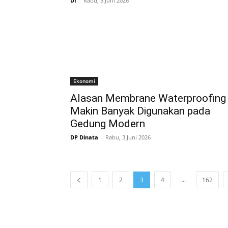
DI
-
Rabu, 3 Juni 2026
Ekonomi
Alasan Membrane Waterproofing
Makin Banyak Digunakan pada
Gedung Modern
DP Dinata
-
Rabu, 3 Juni 2026
...
1
2
3
4
162