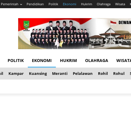
Pemerintah
Pendidikan
Politik
Ekonomi
Hukrim
Olahraga
Wisata
POLITIK
EKONOMI
HUKRIM
OLAHRAGA
WISAT
il
Kampar
Kuansing
Meranti
Pelalawan
Rohil
Rohul