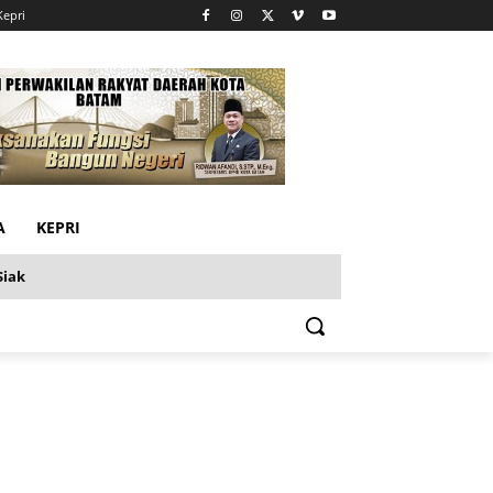
Kepri
A
KEPRI
Siak