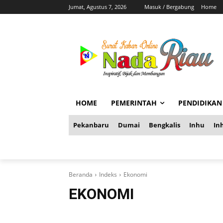
Jumat, Agustus 7, 2026
Masuk / Bergabung
Home
HOME
PEMERINTAH
PENDIDIKAN
Pekanbaru
Dumai
Bengkalis
Inhu
Inh
Beranda
Indeks
Ekonomi
EKONOMI