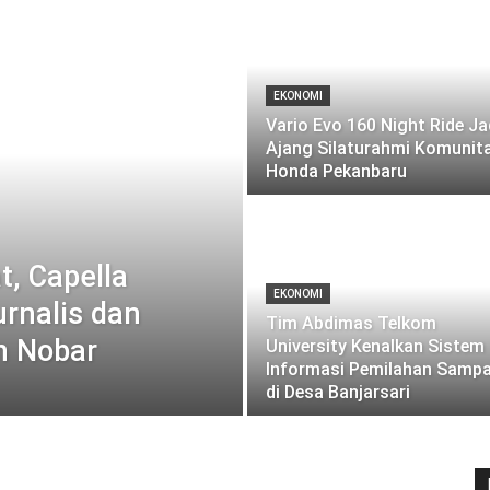
EKONOMI
Vario Evo 160 Night Ride Ja
Ajang Silaturahmi Komunit
Honda Pekanbaru
t, Capella
EKONOMI
rnalis dan
Tim Abdimas Telkom
n Nobar
University Kenalkan Sistem
Informasi Pemilahan Samp
di Desa Banjarsari