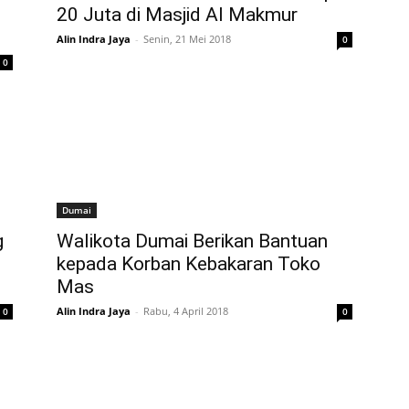
20 Juta di Masjid Al Makmur
Alin Indra Jaya
-
Senin, 21 Mei 2018
0
0
Dumai
g
Walikota Dumai Berikan Bantuan
kepada Korban Kebakaran Toko
Mas
Alin Indra Jaya
-
Rabu, 4 April 2018
0
0