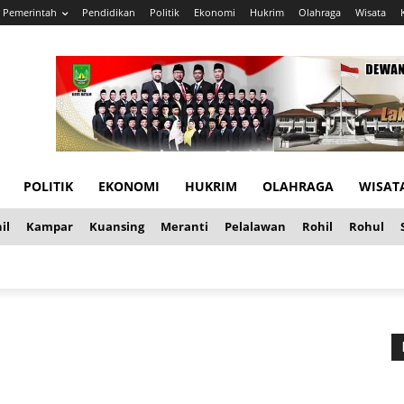
Pemerintah
Pendidikan
Politik
Ekonomi
Hukrim
Olahraga
Wisata
POLITIK
EKONOMI
HUKRIM
OLAHRAGA
WISAT
il
Kampar
Kuansing
Meranti
Pelalawan
Rohil
Rohul