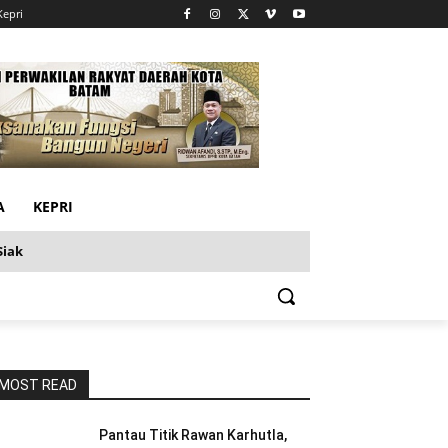
Kepri
A
KEPRI
Siak
MOST READ
Pantau Titik Rawan Karhutla,