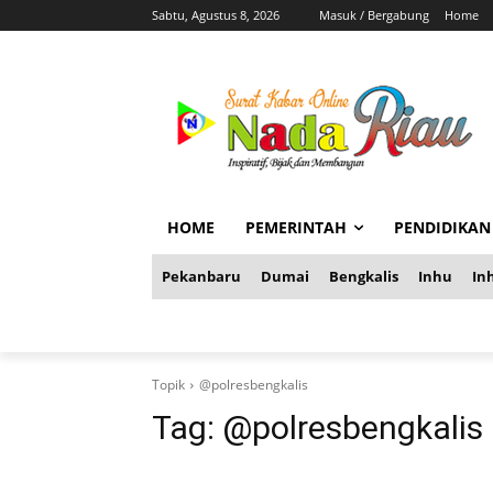
Sabtu, Agustus 8, 2026
Masuk / Bergabung
Home
HOME
PEMERINTAH
PENDIDIKAN
Pekanbaru
Dumai
Bengkalis
Inhu
Inh
Topik
@polresbengkalis
Tag:
@polresbengkalis