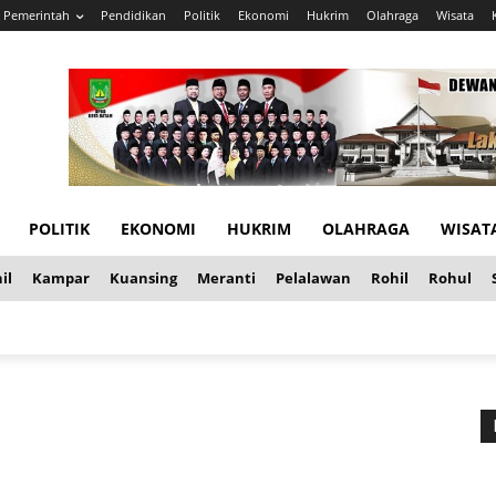
Pemerintah
Pendidikan
Politik
Ekonomi
Hukrim
Olahraga
Wisata
POLITIK
EKONOMI
HUKRIM
OLAHRAGA
WISAT
il
Kampar
Kuansing
Meranti
Pelalawan
Rohil
Rohul