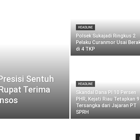
HEADLINE
Polsek Sukajadi Ringkus 2
Pelaku Curanmor Usai Bera
di 4 TKP
Presisi Sentuh
HEADLINE
 Rupat Terima
Skandal Dana PI 10 Persen
ansos
PHR, Kejati Riau Tetapkan 9
Tersangka dari Jajaran PT
SPRH