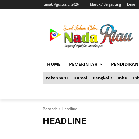
Jumat, Agustus 7, 2026
Masuk / Bergabung
Home
HOME
PEMERINTAH
PENDIDIKAN
Pekanbaru
Dumai
Bengkalis
Inhu
Inh
Beranda
Headline
HEADLINE