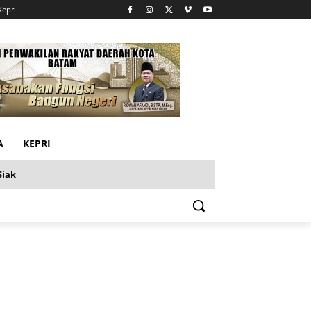
Kepri
A
KEPRI
Siak