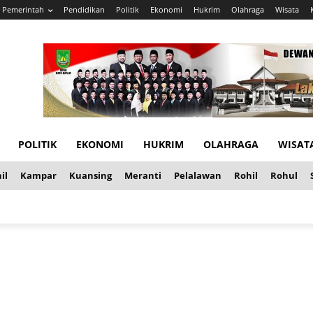
Pemerintah
Pendidikan
Politik
Ekonomi
Hukrim
Olahraga
Wisata
POLITIK
EKONOMI
HUKRIM
OLAHRAGA
WISAT
il
Kampar
Kuansing
Meranti
Pelalawan
Rohil
Rohul