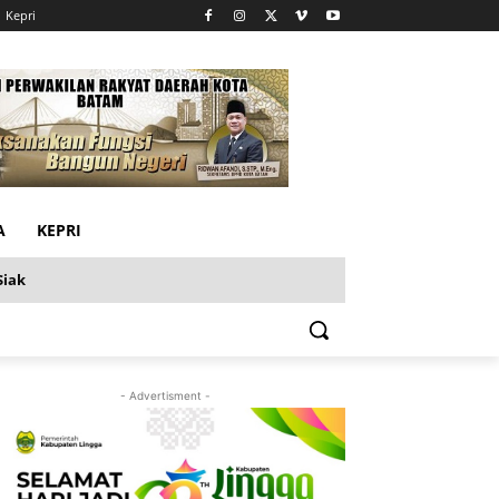
Kepri
A
KEPRI
Siak
- Advertisment -