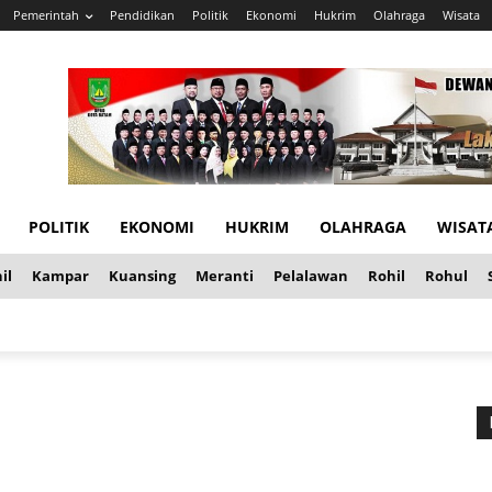
Pemerintah
Pendidikan
Politik
Ekonomi
Hukrim
Olahraga
Wisata
POLITIK
EKONOMI
HUKRIM
OLAHRAGA
WISAT
il
Kampar
Kuansing
Meranti
Pelalawan
Rohil
Rohul