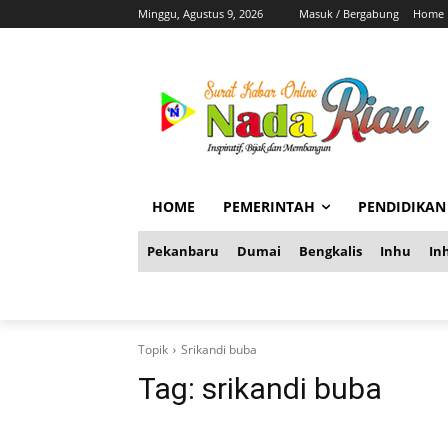
Minggu, Agustus 9, 2026
Masuk / Bergabung
Home
HOME
PEMERINTAH
PENDIDIKAN
Pekanbaru
Dumai
Bengkalis
Inhu
Inh
Topik
Srikandi buba
Tag:
srikandi buba