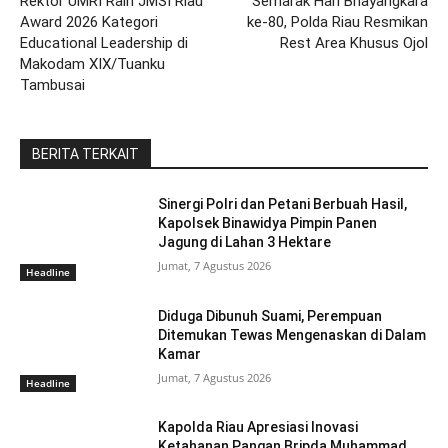
Rektor UMRI Raih JMSI Riau
Semarak Hari Bhayangkara
Award 2026 Kategori
ke-80, Polda Riau Resmikan
Educational Leadership di
Rest Area Khusus Ojol
Makodam XIX/Tuanku
Tambusai
BERITA TERKAIT
Sinergi Polri dan Petani Berbuah Hasil,
Kapolsek Binawidya Pimpin Panen
Jagung di Lahan 3 Hektare
Jumat, 7 Agustus 2026
Headline
Diduga Dibunuh Suami, Perempuan
Ditemukan Tewas Mengenaskan di Dalam
Kamar
Jumat, 7 Agustus 2026
Headline
Kapolda Riau Apresiasi Inovasi
Ketahanan Pangan Bripda Muhammad