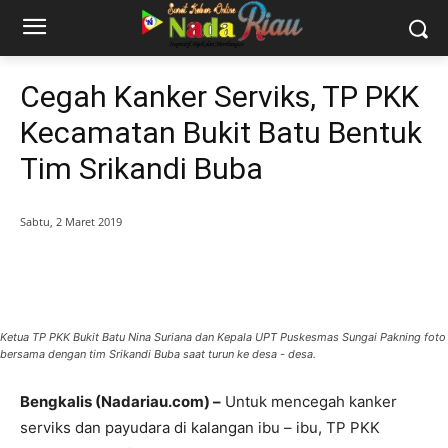
Cegah Kanker Serviks, TP PKK
Kecamatan Bukit Batu Bentuk
Tim Srikandi Buba
Sabtu, 2 Maret 2019
Ketua TP PKK Bukit Batu Nina Suriana dan Kepala UPT Puskesmas Sungai Pakning foto
bersama dengan tim Srikandi Buba saat turun ke desa - desa.
Bengkalis (Nadariau.com) –
Untuk mencegah kanker
serviks dan payudara di kalangan ibu – ibu, TP PKK