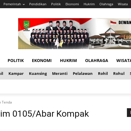
Pemerintah
Pendidikan
Politik
Ekonomi
Hukrim
Olahraga
Wisata
POLITIK
EKONOMI
HUKRIM
OLAHRAGA
WISAT
il
Kampar
Kuansing
Meranti
Pelalawan
Rohil
Rohul
n Tenda
im 0105/Abar Kompak