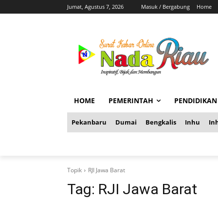
Jumat, Agustus 7, 2026
Masuk / Bergabung
Home
HOME
PEMERINTAH
PENDIDIKAN
Pekanbaru
Dumai
Bengkalis
Inhu
Inh
Topik
RJI Jawa Barat
Tag:
RJI Jawa Barat