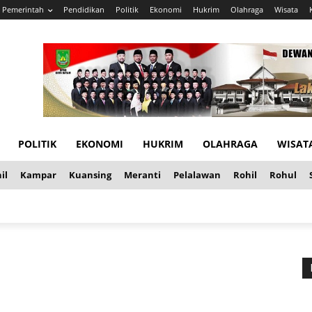
Pemerintah
Pendidikan
Politik
Ekonomi
Hukrim
Olahraga
Wisata
POLITIK
EKONOMI
HUKRIM
OLAHRAGA
WISAT
il
Kampar
Kuansing
Meranti
Pelalawan
Rohil
Rohul