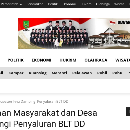
Pemerintah
Pendidikan
Politik
Ekonomi
Hukrim
Olahraga
Wisata
POLITIK
EKONOMI
HUKRIM
OLAHRAGA
WISAT
il
Kampar
Kuansing
Meranti
Pelalawan
Rohil
Rohul
upaten Inhu Dampingi Penyaluran BLT DD
an Masyarakat dan Desa
gi Penyaluran BLT DD