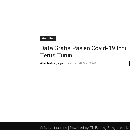
Headline
Data Grafis Pasien Covid-19 Inhil
Terus Turun
Alin Indra Jaya
-
Kamis, 28 Mei 2020
© Nadariau.com |Powered by PT. Batang Sangki Media