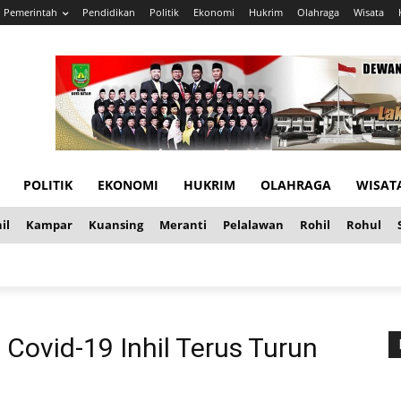
Pemerintah
Pendidikan
Politik
Ekonomi
Hukrim
Olahraga
Wisata
POLITIK
EKONOMI
HUKRIM
OLAHRAGA
WISAT
il
Kampar
Kuansing
Meranti
Pelalawan
Rohil
Rohul
 Covid-19 Inhil Terus Turun