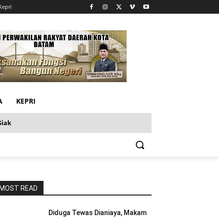
Kepri
A
KEPRI
Siak
MOST READ
Diduga Tewas Dianiaya, Makam