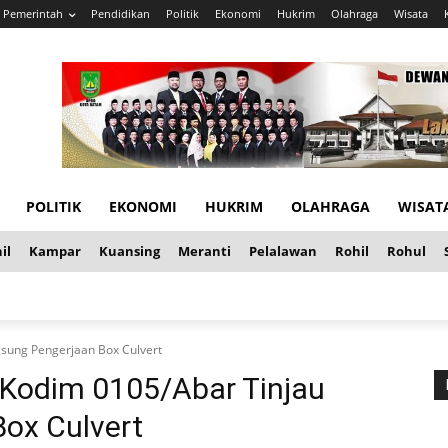
Pemerintah
Pendidikan
Politik
Ekonomi
Hukrim
Olahraga
Wisata
POLITIK
EKONOMI
HUKRIM
OLAHRAGA
WISAT
il
Kampar
Kuansing
Meranti
Pelalawan
Rohil
Rohul
sung Pengerjaan Box Culvert
Kodim 0105/Abar Tinjau
ox Culvert