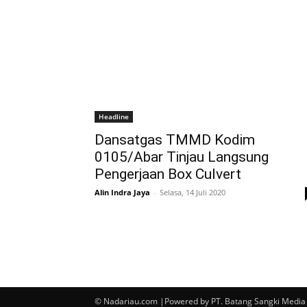
Headline
Dansatgas TMMD Kodim
0105/Abar Tinjau Langsung
Pengerjaan Box Culvert
Alin Indra Jaya
-
Selasa, 14 Juli 2020
© Nadariau.com |Powered by PT. Batang Sangki Media