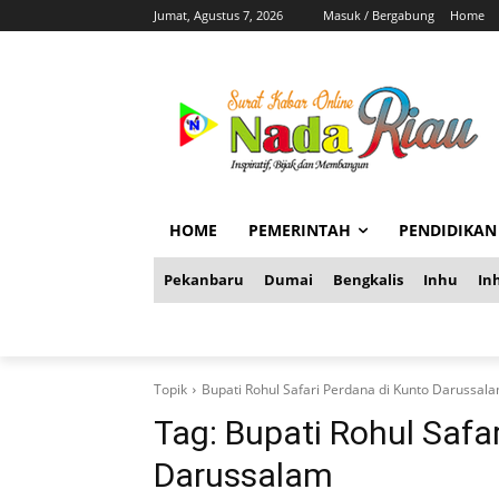
Jumat, Agustus 7, 2026
Masuk / Bergabung
Home
HOME
PEMERINTAH
PENDIDIKAN
Pekanbaru
Dumai
Bengkalis
Inhu
Inh
Topik
Bupati Rohul Safari Perdana di Kunto Darussal
Tag:
Bupati Rohul Safa
Darussalam