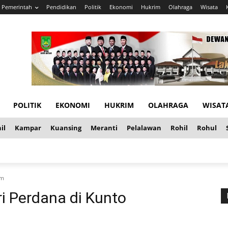
Pemerintah
Pendidikan
Politik
Ekonomi
Hukrim
Olahraga
Wisata
POLITIK
EKONOMI
HUKRIM
OLAHRAGA
WISAT
il
Kampar
Kuansing
Meranti
Pelalawan
Rohil
Rohul
am
ri Perdana di Kunto