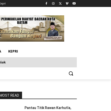
Kepri
A
KEPRI
Siak
MOST READ
Pantau Titik Rawan Karhutla,