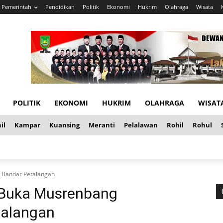
Pemerintah
Pendidikan
Politik
Ekonomi
Hukrim
Olahraga
Wisata
POLITIK
EKONOMI
HUKRIM
OLAHRAGA
WISAT
il
Kampar
Kuansing
Meranti
Pelalawan
Rohil
Rohul
 Bandar Petalangan
 Buka Musrenbang
talangan