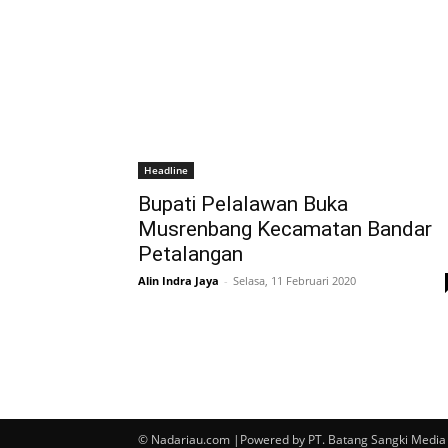
Headline
Bupati Pelalawan Buka
Musrenbang Kecamatan Bandar
Petalangan
Alin Indra Jaya
-
Selasa, 11 Februari 2020
© Nadariau.com |Powered by PT. Batang Sangki Media