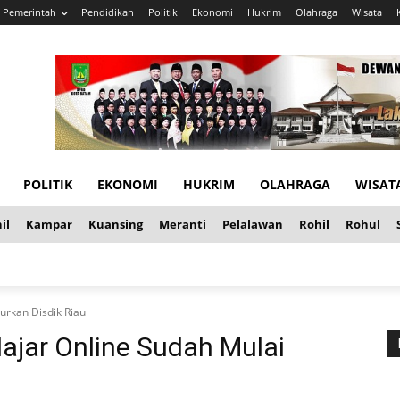
Pemerintah
Pendidikan
Politik
Ekonomi
Hukrim
Olahraga
Wisata
POLITIK
EKONOMI
HUKRIM
OLAHRAGA
WISAT
il
Kampar
Kuansing
Meranti
Pelalawan
Rohil
Rohul
urkan Disdik Riau
ajar Online Sudah Mulai