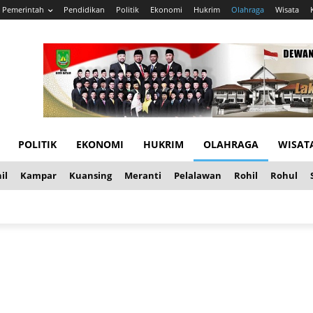
Pemerintah
Pendidikan
Politik
Ekonomi
Hukrim
Olahraga
Wisata
POLITIK
EKONOMI
HUKRIM
OLAHRAGA
WISAT
il
Kampar
Kuansing
Meranti
Pelalawan
Rohil
Rohul