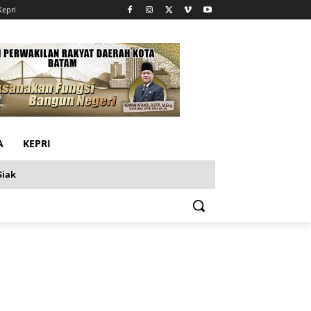
Kepri
A
KEPRI
Siak