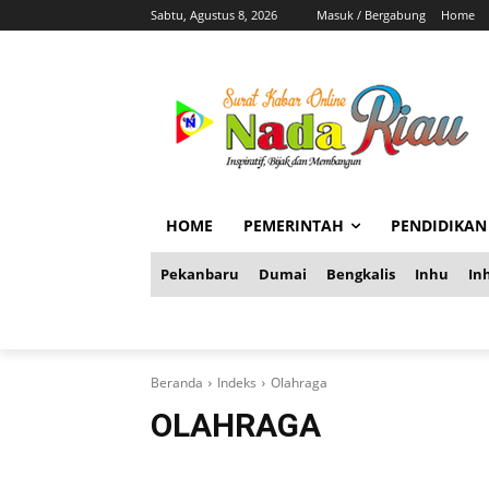
Sabtu, Agustus 8, 2026
Masuk / Bergabung
Home
HOME
PEMERINTAH
PENDIDIKAN
Pekanbaru
Dumai
Bengkalis
Inhu
Inh
Beranda
Indeks
Olahraga
OLAHRAGA