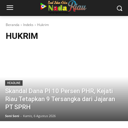
Beranda
Indeks
Hukrim
HUKRIM
HEADLINE
Skandal Dana PI 10 Persen PHR, Kejati
Riau Tetapkan 9 Tersangka dari Jajaran
PT SPRH
Soni Soni
-
Kamis, 6 Agustus 2026