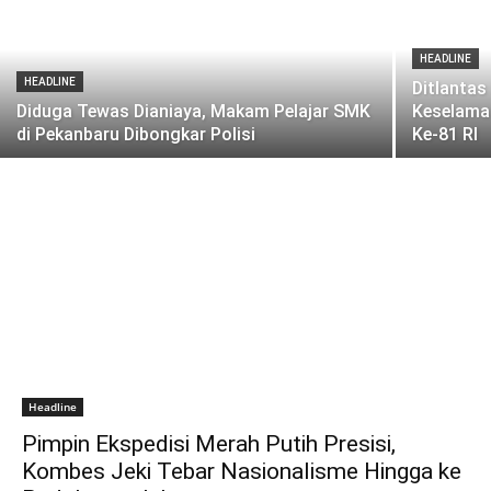
HEADLINE
HEADLINE
Ditlanta
Diduga Tewas Dianiaya, Makam Pelajar SMK
Keselama
di Pekanbaru Dibongkar Polisi
Ke-81 RI
Headline
Pimpin Ekspedisi Merah Putih Presisi,
Kombes Jeki Tebar Nasionalisme Hingga ke