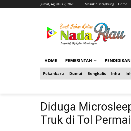
Jumat, Agustus 7, 2026
Masuk / Bergabung
Home
HOME
PEMERINTAH
PENDIDIKAN
Pekanbaru
Dumai
Bengkalis
Inhu
Inh
Diduga Microslee
Truk di Tol Perm