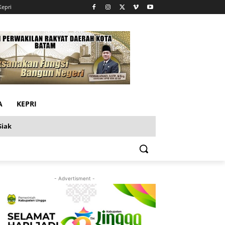
Kepri
A
KEPRI
Siak
- Advertisment -