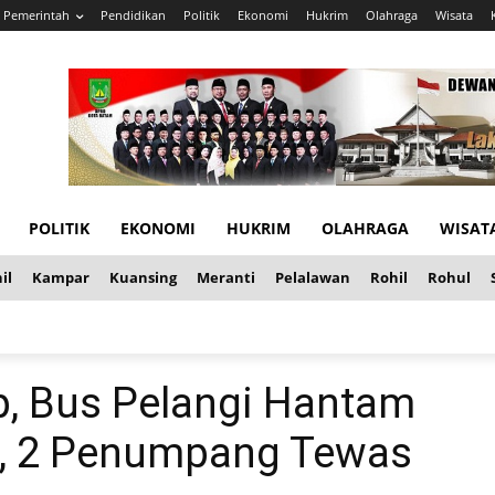
Pemerintah
Pendidikan
Politik
Ekonomi
Hukrim
Olahraga
Wisata
POLITIK
EKONOMI
HUKRIM
OLAHRAGA
WISAT
il
Kampar
Kuansing
Meranti
Pelalawan
Rohil
Rohul
p, Bus Pelangi Hantam
ai, 2 Penumpang Tewas