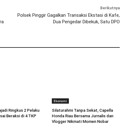
Berikutnya
Polsek Pinggir Gagalkan Transaksi Ekstasi di Kafe,
ra
Dua Pengedar Dibekuk, Satu DPO
Ekonomi
jadi Ringkus 2 Pelaku
Silaturahmi Tanpa Sekat, Capella
ai Beraksi di 4 TKP
Honda Riau Bersama Jurnalis dan
Vlogger Nikmati Momen Nobar