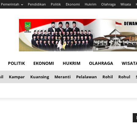
Pemerintah
Pendidikan
Politik
Ekonomi
Hukrim
Olahraga
Wisata
POLITIK
EKONOMI
HUKRIM
OLAHRAGA
WISAT
il
Kampar
Kuansing
Meranti
Pelalawan
Rohil
Rohul