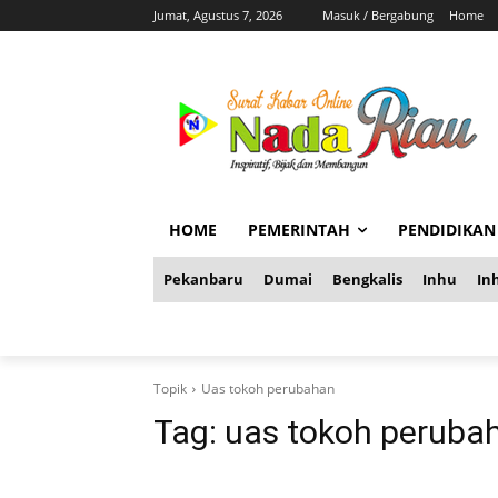
Jumat, Agustus 7, 2026
Masuk / Bergabung
Home
HOME
PEMERINTAH
PENDIDIKAN
Pekanbaru
Dumai
Bengkalis
Inhu
Inh
Topik
Uas tokoh perubahan
Tag:
uas tokoh peruba