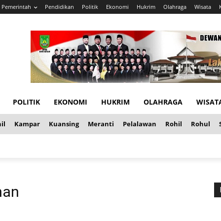
Pemerintah
Pendidikan
Politik
Ekonomi
Hukrim
Olahraga
Wisata
POLITIK
EKONOMI
HUKRIM
OLAHRAGA
WISAT
il
Kampar
Kuansing
Meranti
Pelalawan
Rohil
Rohul
han