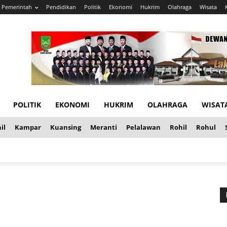
Pemerintah
Pendidikan
Politik
Ekonomi
Hukrim
Olahraga
Wisata
POLITIK
EKONOMI
HUKRIM
OLAHRAGA
WISAT
il
Kampar
Kuansing
Meranti
Pelalawan
Rohil
Rohul