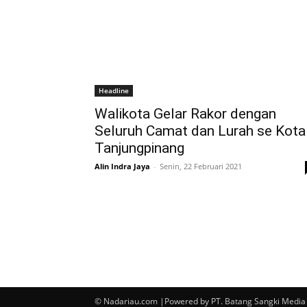
Headline
Walikota Gelar Rakor dengan
Seluruh Camat dan Lurah se Kota
Tanjungpinang
Alin Indra Jaya
-
Senin, 22 Februari 2021
© Nadariau.com |Powered by PT. Batang Sangki Media