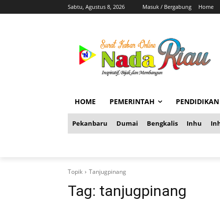
Sabtu, Agustus 8, 2026
Masuk / Bergabung
Home
HOME
PEMERINTAH
PENDIDIKAN
Pekanbaru
Dumai
Bengkalis
Inhu
Inh
Topik
Tanjugpinang
Tag:
tanjugpinang