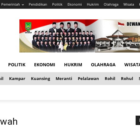
Pemerintah
Pendidikan
Politik
Ekonomi
Hukrim
Olahraga
Wisata
POLITIK
EKONOMI
HUKRIM
OLAHRAGA
WISAT
il
Kampar
Kuansing
Meranti
Pelalawan
Rohil
Rohul
ewah