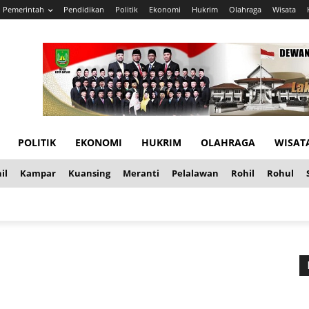
Pemerintah
Pendidikan
Politik
Ekonomi
Hukrim
Olahraga
Wisata
POLITIK
EKONOMI
HUKRIM
OLAHRAGA
WISAT
il
Kampar
Kuansing
Meranti
Pelalawan
Rohil
Rohul