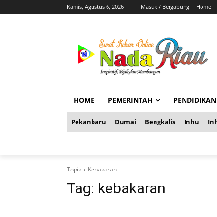
Kamis, Agustus 6, 2026
Masuk / Bergabung
Home
HOME
PEMERINTAH
PENDIDIKAN
Pekanbaru
Dumai
Bengkalis
Inhu
Inh
Topik
Kebakaran
Tag:
kebakaran