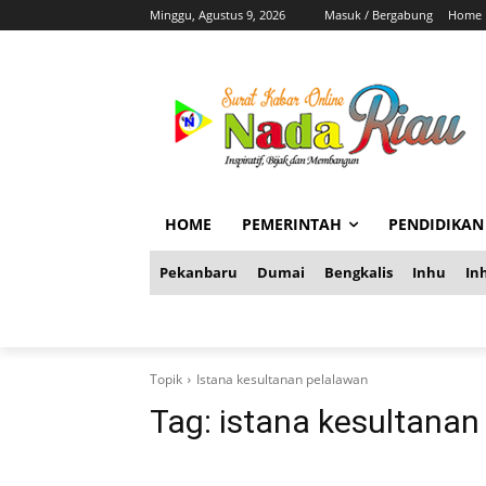
Minggu, Agustus 9, 2026
Masuk / Bergabung
Home
HOME
PEMERINTAH
PENDIDIKAN
Pekanbaru
Dumai
Bengkalis
Inhu
Inh
Topik
Istana kesultanan pelalawan
Tag:
istana kesultanan