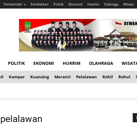
Pemerintah
Pendidikan
Politik
Ekonomi
Hukrim
Olahraga
Wisata
POLITIK
EKONOMI
HUKRIM
OLAHRAGA
WISAT
il
Kampar
Kuansing
Meranti
Pelalawan
Rohil
Rohul
 pelalawan