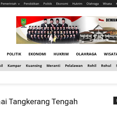
Pemerintah
Pendidikan
Politik
Ekonomi
Hukrim
Olahraga
Wisata
POLITIK
EKONOMI
HUKRIM
OLAHRAGA
WISAT
il
Kampar
Kuansing
Meranti
Pelalawan
Rohil
Rohul
mai Tangkerang Tengah