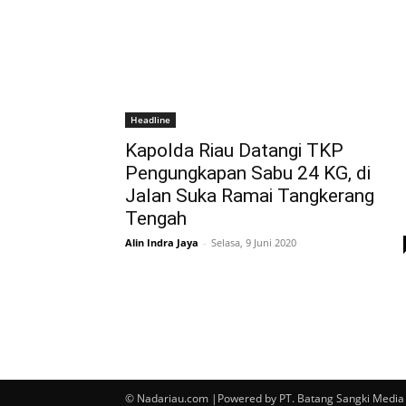
Headline
Kapolda Riau Datangi TKP
Pengungkapan Sabu 24 KG, di
Jalan Suka Ramai Tangkerang
Tengah
Alin Indra Jaya
-
Selasa, 9 Juni 2020
© Nadariau.com |Powered by PT. Batang Sangki Media