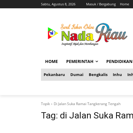
Sabtu, Agustus 8, 2026
Masuk / Bergabung
Home
HOME
PEMERINTAH
PENDIDIKAN
Pekanbaru
Dumai
Bengkalis
Inhu
Inh
Topik
Di Jalan Suka Ramai Tangkerang Tengah
Tag:
di Jalan Suka Ra