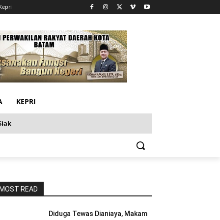
Kepri
A
KEPRI
Siak
MOST READ
Diduga Tewas Dianiaya, Makam