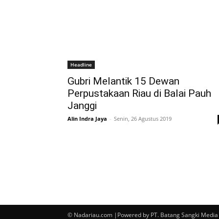
Headline
Gubri Melantik 15 Dewan
Perpustakaan Riau di Balai Pauh
Janggi
Alin Indra Jaya
-
Senin, 26 Agustus 2019
© Nadariau.com |Powered by PT. Batang Sangki Media