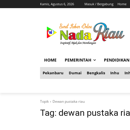
Kamis, Agustus 6, 2026
Masuk / Bergabung
Home
HOME
PEMERINTAH
PENDIDIKAN
Pekanbaru
Dumai
Bengkalis
Inhu
Inh
Topik
Dewan pustaka riau
Tag:
dewan pustaka ri