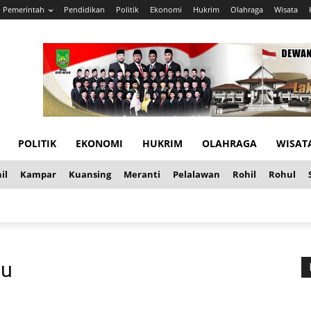
Pemerintah
Pendidikan
Politik
Ekonomi
Hukrim
Olahraga
Wisata
POLITIK
EKONOMI
HUKRIM
OLAHRAGA
WISAT
il
Kampar
Kuansing
Meranti
Pelalawan
Rohil
Rohul
au