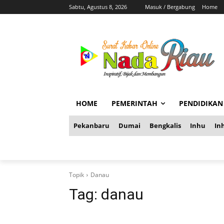
Sabtu, Agustus 8, 2026
Masuk / Bergabung
Home
HOME
PEMERINTAH
PENDIDIKAN
Pekanbaru
Dumai
Bengkalis
Inhu
Inh
Topik
Danau
Tag:
danau