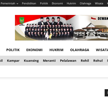
Pemerintah
Pendidikan
Politik
Ekonomi
Hukrim
Olahraga
Wisata
POLITIK
EKONOMI
HUKRIM
OLAHRAGA
WISAT
il
Kampar
Kuansing
Meranti
Pelalawan
Rohil
Rohul