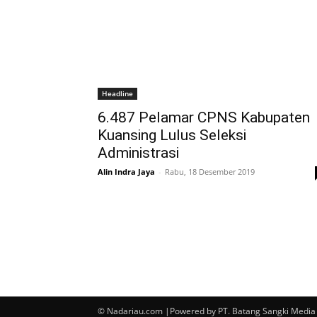
Headline
6.487 Pelamar CPNS Kabupaten
Kuansing Lulus Seleksi
Administrasi
Alin Indra Jaya
-
Rabu, 18 Desember 2019
© Nadariau.com |Powered by PT. Batang Sangki Media