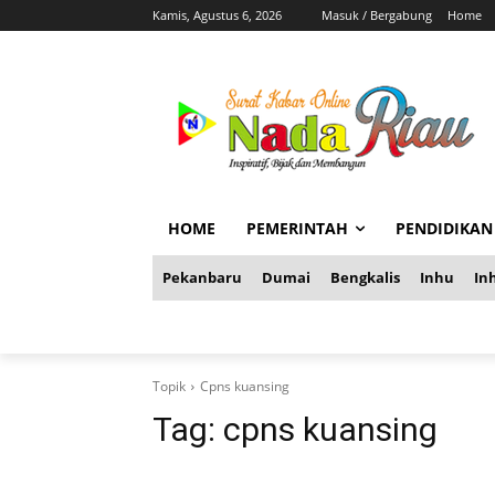
Kamis, Agustus 6, 2026
Masuk / Bergabung
Home
HOME
PEMERINTAH
PENDIDIKAN
Pekanbaru
Dumai
Bengkalis
Inhu
Inh
Topik
Cpns kuansing
Tag:
cpns kuansing