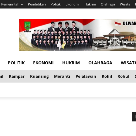
Pemerintah
Pendidikan
Politik
Ekonomi
Hukrim
Olahraga
Wisata
POLITIK
EKONOMI
HUKRIM
OLAHRAGA
WISAT
il
Kampar
Kuansing
Meranti
Pelalawan
Rohil
Rohul