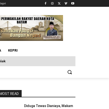
Kepri
A
KEPRI
Siak
MOST READ
Diduga Tewas Dianiaya, Makam