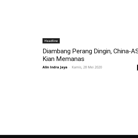
Headline
Diambang Perang Dingin, China-A
Kian Memanas
Alin Indra Jaya
-
Kamis, 28 Mei 2020