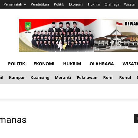
Pemerintah
Pendidikan
Politik
Ekonomi
Hukrim
Olahraga
Wisata
POLITIK
EKONOMI
HUKRIM
OLAHRAGA
WISAT
il
Kampar
Kuansing
Meranti
Pelalawan
Rohil
Rohul
emanas