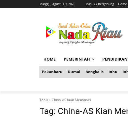
Minggu, Agustus 9, 2026
Masuk / Bergabung
Home
HOME
PEMERINTAH
PENDIDIKAN
Pekanbaru
Dumai
Bengkalis
Inhu
Inh
Topik
China-AS Kian Memanas
Tag:
China-AS Kian M