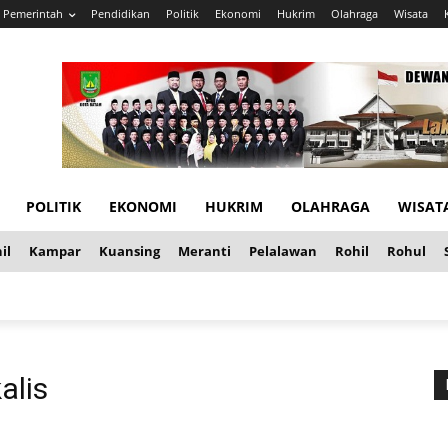
Pemerintah
Pendidikan
Politik
Ekonomi
Hukrim
Olahraga
Wisata
POLITIK
EKONOMI
HUKRIM
OLAHRAGA
WISAT
il
Kampar
Kuansing
Meranti
Pelalawan
Rohil
Rohul
alis