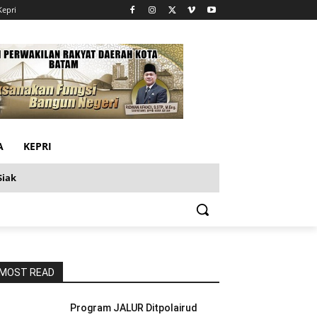
Kepri
A
KEPRI
Siak
MOST READ
Program JALUR Ditpolairud