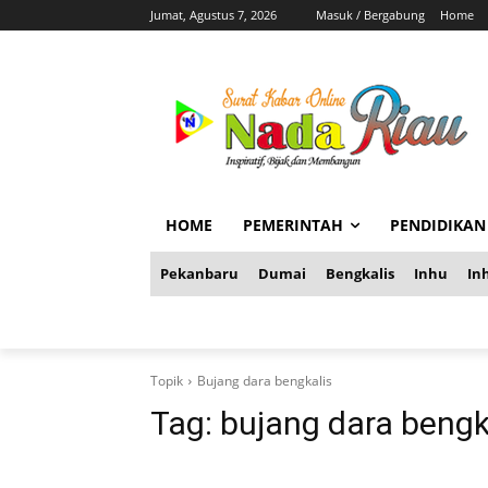
Jumat, Agustus 7, 2026
Masuk / Bergabung
Home
HOME
PEMERINTAH
PENDIDIKAN
Pekanbaru
Dumai
Bengkalis
Inhu
Inh
Topik
Bujang dara bengkalis
Tag:
bujang dara bengk