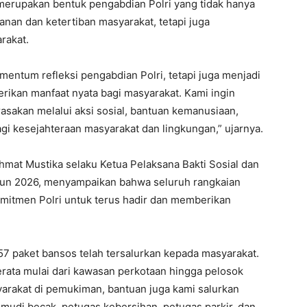
rupakan bentuk pengabdian Polri yang tidak hanya
nan dan ketertiban masyarakat, tetapi juga
rakat.
entum refleksi pengabdian Polri, tetapi juga menjadi
ikan manfaat nyata bagi masyarakat. Kami ingin
asakan melalui aksi sosial, bantuan kemanusiaan,
gi kesejahteraan masyarakat dan lingkungan,” ujarnya.
ahmat Mustika selaku Ketua Pelaksana Bakti Sosial dan
hun 2026, menyampaikan bahwa seluruh rangkaian
omitmen Polri untuk terus hadir dan memberikan
357 paket bansos telah tersalurkan kepada masyarakat.
rata mulai dari kawasan perkotaan hingga pelosok
rakat di pemukiman, bantuan juga kami salurkan
udi becak, petugas kebersihan, petugas parkir, dan