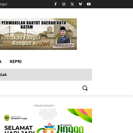
Kepri
A
KEPRI
Siak
- Advertisment -