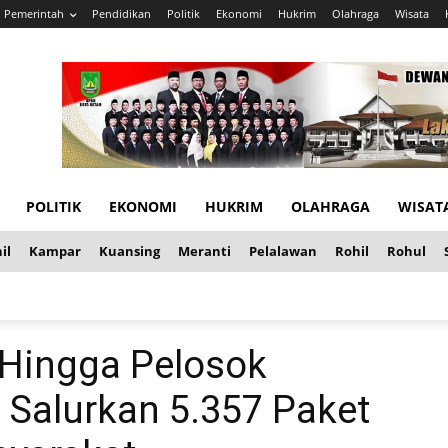
Pemerintah
Pendidikan
Politik
Ekonomi
Hukrim
Olahraga
Wisata
POLITIK
EKONOMI
HUKRIM
OLAHRAGA
WISAT
il
Kampar
Kuansing
Meranti
Pelalawan
Rohil
Rohul
 Hingga Pelosok
u Salurkan 5.357 Paket