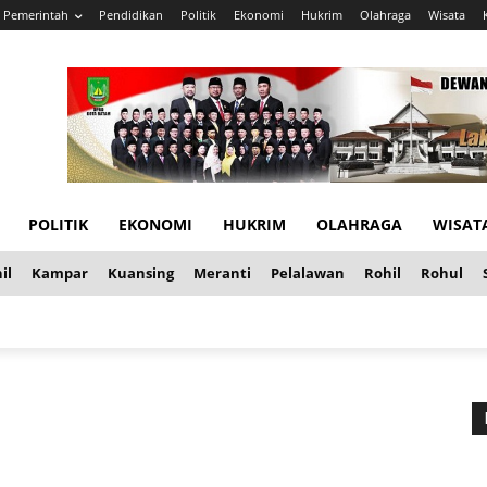
Pemerintah
Pendidikan
Politik
Ekonomi
Hukrim
Olahraga
Wisata
POLITIK
EKONOMI
HUKRIM
OLAHRAGA
WISAT
il
Kampar
Kuansing
Meranti
Pelalawan
Rohil
Rohul