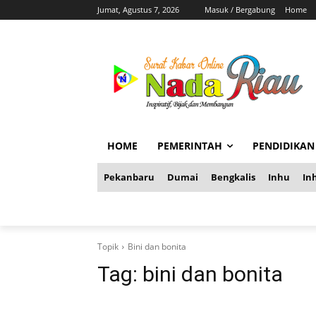
Jumat, Agustus 7, 2026
Masuk / Bergabung
Home
HOME
PEMERINTAH
PENDIDIKAN
Pekanbaru
Dumai
Bengkalis
Inhu
Inh
Topik
Bini dan bonita
Tag:
bini dan bonita