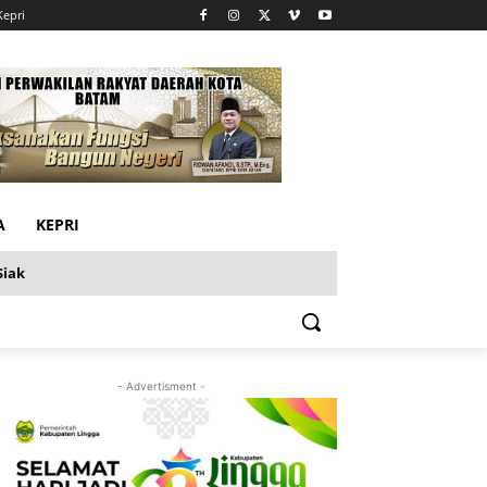
Kepri
A
KEPRI
Siak
- Advertisment -