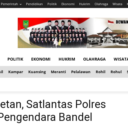
Pemerintah
Pendidikan
Politik
Ekonomi
Hukrim
Olahraga
Wisata
POLITIK
EKONOMI
HUKRIM
OLAHRAGA
WISAT
il
Kampar
Kuansing
Meranti
Pelalawan
Rohil
Rohul
tan, Satlantas Polres
 Pengendara Bandel