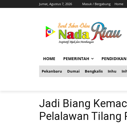
Jumat, Agustus 7, 2026
Masuk / Bergabung
Home
HOME
PEMERINTAH
PENDIDIKAN
Pekanbaru
Dumai
Bengkalis
Inhu
Inh
Jadi Biang Kemace
Pelalawan Tilang