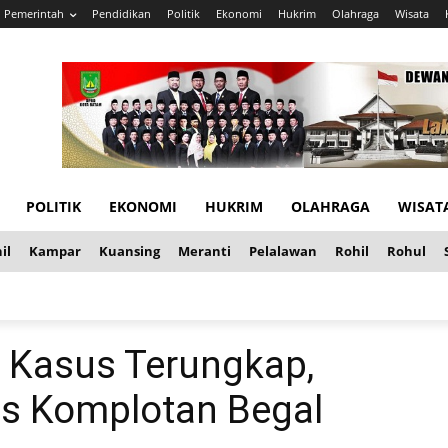
Pemerintah
Pendidikan
Politik
Ekonomi
Hukrim
Olahraga
Wisata
POLITIK
EKONOMI
HUKRIM
OLAHRAGA
WISAT
il
Kampar
Kuansing
Meranti
Pelalawan
Rohil
Rohul
 Kasus Terungkap,
us Komplotan Begal