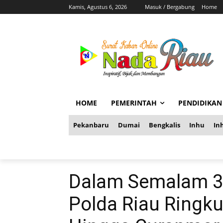
Kamis, Agustus 6, 2026
Masuk / Bergabung
Home
HOME
PEMERINTAH
PENDIDIKAN
Pekanbaru
Dumai
Bengkalis
Inhu
Inh
Dalam Semalam 3
Polda Riau Ringk