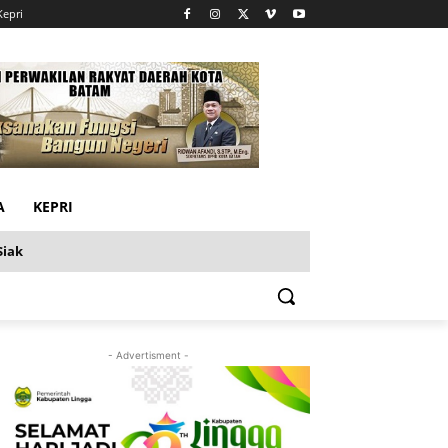
Kepri
A
KEPRI
Siak
- Advertisment -