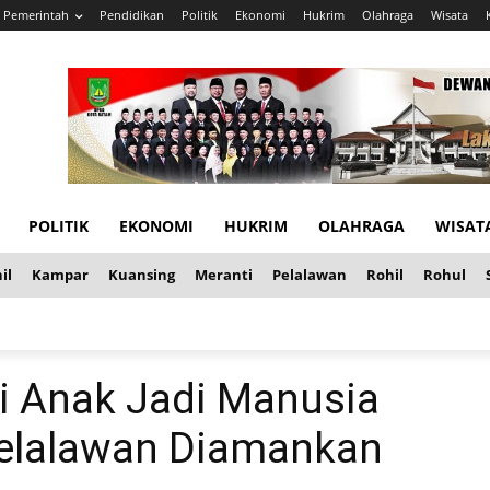
Pemerintah
Pendidikan
Politik
Ekonomi
Hukrim
Olahraga
Wisata
POLITIK
EKONOMI
HUKRIM
OLAHRAGA
WISAT
il
Kampar
Kuansing
Meranti
Pelalawan
Rohil
Rohul
si Anak Jadi Manusia
i Pelalawan Diamankan