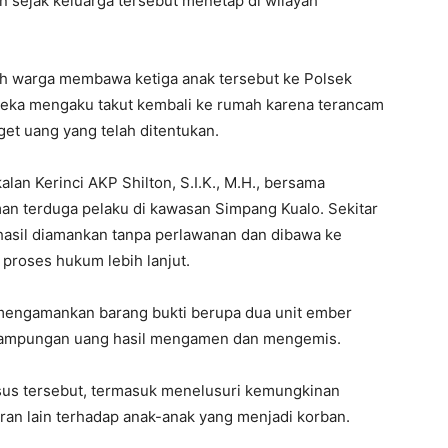
n sejak keluarga tersebut menetap di wilayah
lah warga membawa ketiga anak tersebut ke Polsek
reka mengaku takut kembali ke rumah karena terancam
get uang yang telah ditentukan.
lan Kerinci AKP Shilton, S.I.K., M.H., bersama
n terduga pelaku di kawasan Simpang Kualo. Sekitar
hasil diamankan tanpa perlawanan dan dibawa ke
proses hukum lebih lanjut.
t mengamankan barang bukti berupa dua unit ember
nampungan uang hasil mengamen dan mengemis.
asus tersebut, termasuk menelusuri kemungkinan
an lain terhadap anak-anak yang menjadi korban.