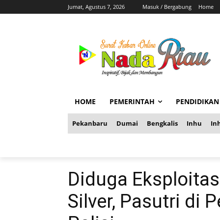
Jumat, Agustus 7, 2026
Masuk / Bergabung
Home
HOME
PEMERINTAH
PENDIDIKAN
Pekanbaru
Dumai
Bengkalis
Inhu
Inh
Diduga Eksploita
Silver, Pasutri d