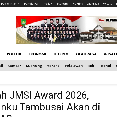
Pemerintah
Pendidikan
Politik
Ekonomi
Hukrim
Olahraga
Wisata
POLITIK
EKONOMI
HUKRIM
OLAHRAGA
WISAT
il
Kampar
Kuansing
Meranti
Pelalawan
Rohil
Rohul
h JMSI Award 2026,
nku Tambusai Akan di