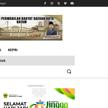
Kepri
A
KEPRI
Siak
- Advertisment -