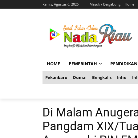
Kamis, Agustus 6, 2026
Masuk / Bergabung
Home
HOME
PEMERINTAH
PENDIDIKAN
Pekanbaru
Dumai
Bengkalis
Inhu
Inh
Di Malam Anugera
Pangdam XIX/Tua