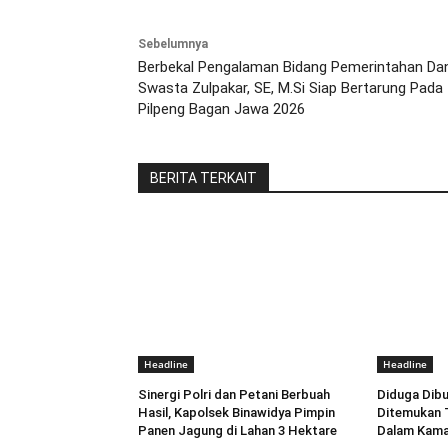
Sebelumnya
Berbekal Pengalaman Bidang Pemerintahan Da
Swasta Zulpakar, SE, M.Si Siap Bertarung Pada
Pilpeng Bagan Jawa 2026
BERITA TERKAIT
Headline
Headline
Sinergi Polri dan Petani Berbuah
Diduga Dib
Hasil, Kapolsek Binawidya Pimpin
Ditemukan 
Panen Jagung di Lahan 3 Hektare
Dalam Kama