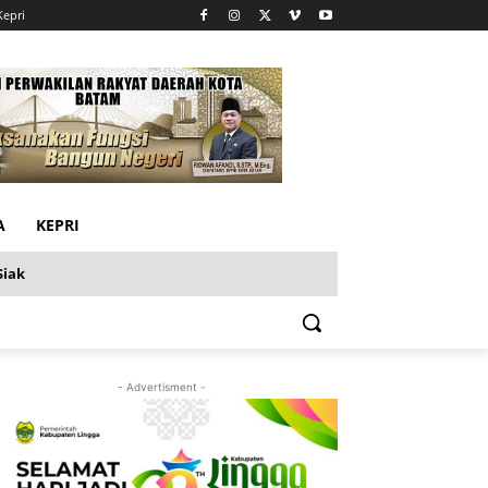
Kepri
A
KEPRI
Siak
- Advertisment -