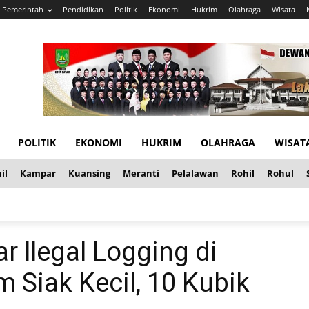
Pemerintah
Pendidikan
Politik
Ekonomi
Hukrim
Olahraga
Wisata
POLITIK
EKONOMI
HUKRIM
OLAHRAGA
WISAT
il
Kampar
Kuansing
Meranti
Pelalawan
Rohil
Rohul
r llegal Logging di
m Siak Kecil, 10 Kubik