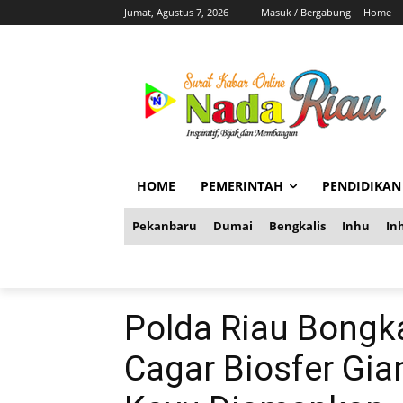
Jumat, Agustus 7, 2026
Masuk / Bergabung
Home
HOME
PEMERINTAH
PENDIDIKAN
Pekanbaru
Dumai
Bengkalis
Inhu
Inh
Polda Riau Bongka
Cagar Biosfer Gia