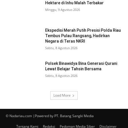
Hektare di Inhu Malah Terbakar
Minggu, 9 Agustus 2026
Ekspedisi Merah Putih Presisi Polda Riau
Tembus Pulau Rangsang, Hadirkan
Negara di Teras NKRI
Sabtu, 8 Agustus 2026
Polsek Binawidya Bina Generasi Qurani
Lewat Belajar Tahsin Bersama
Sabtu, 8 Agustus 2026
Load More
© Nadariau.com |Powered by PT. Batang Sangki Media
Tentang Kami
Redaksi
Pedoman Media Siber
Disclaimer