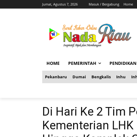
Jumat, Agustus 7, 2026
Masuk / Bergabung
Home
HOME
PEMERINTAH
PENDIDIKAN
Pekanbaru
Dumai
Bengkalis
Inhu
Inh
Di Hari Ke 2 Tim P
Kementerian LHK 