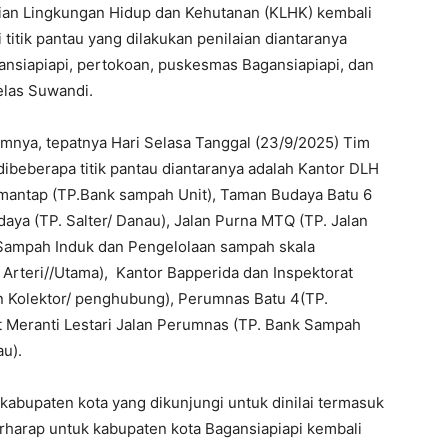
terian Lingkungan Hidup dan Kehutanan (KLHK) kembali
titik pantau yang dilakukan penilaian diantaranya
ansiapiapi, pertokoan, puskesmas Bagansiapiapi, dan
elas Suwandi.
nya, tepatnya Hari Selasa Tanggal (23/9/2025) Tim
dibeberapa titik pantau diantaranya adalah Kantor DLH
 mantap (TP.Bank sampah Unit), Taman Budaya Batu 6
ya (TP. Salter/ Danau), Jalan Purna MTQ (TP. Jalan
 Sampah Induk dan Pengelolaan sampah skala
n Arteri//Utama), Kantor Bapperida dan Inspektorat
an Kolektor/ penghubung), Perumnas Batu 4(TP.
Meranti Lestari Jalan Perumnas (TP. Bank Sampah
au).
 kabupaten kota yang dikunjungi untuk dinilai termasuk
berharap untuk kabupaten kota Bagansiapiapi kembali