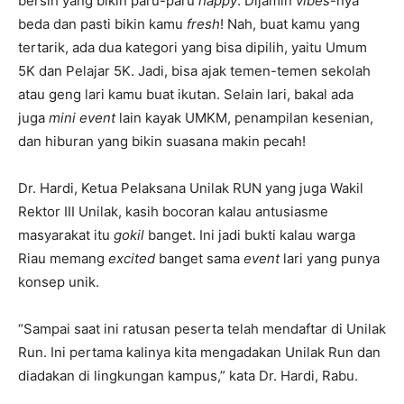
bersih yang bikin paru-paru
happy
. Dijamin
vibes
-nya
beda dan pasti bikin kamu
fresh
! Nah, buat kamu yang
tertarik, ada dua kategori yang bisa dipilih, yaitu Umum
5K dan Pelajar 5K. Jadi, bisa ajak temen-temen sekolah
atau geng lari kamu buat ikutan. Selain lari, bakal ada
juga
mini event
lain kayak UMKM, penampilan kesenian,
dan hiburan yang bikin suasana makin pecah!
Dr. Hardi, Ketua Pelaksana Unilak RUN yang juga Wakil
Rektor III Unilak, kasih bocoran kalau antusiasme
masyarakat itu
gokil
banget. Ini jadi bukti kalau warga
Riau memang
excited
banget sama
event
lari yang punya
konsep unik.
“Sampai saat ini ratusan peserta telah mendaftar di Unilak
Run. Ini pertama kalinya kita mengadakan Unilak Run dan
diadakan di lingkungan kampus,” kata Dr. Hardi, Rabu.