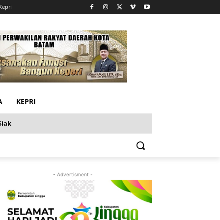
Kepri
A
KEPRI
Siak
- Advertisment -