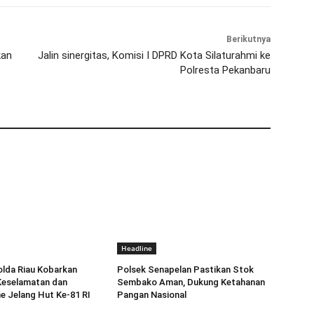
Berikutnya
kan
Jalin sinergitas, Komisi I DPRD Kota Silaturahmi ke
Polresta Pekanbaru
Headline
olda Riau Kobarkan
Polsek Senapelan Pastikan Stok
eselamatan dan
Sembako Aman, Dukung Ketahanan
e Jelang Hut Ke-81 RI
Pangan Nasional