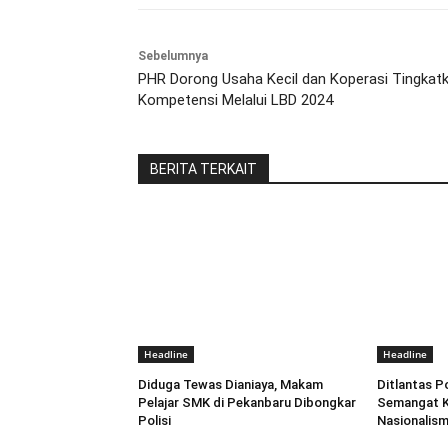
Sebelumnya
PHR Dorong Usaha Kecil dan Koperasi Tingkat
Kompetensi Melalui LBD 2024
BERITA TERKAIT
Headline
Headline
Diduga Tewas Dianiaya, Makam
Ditlantas P
Pelajar SMK di Pekanbaru Dibongkar
Semangat K
Polisi
Nasionalism