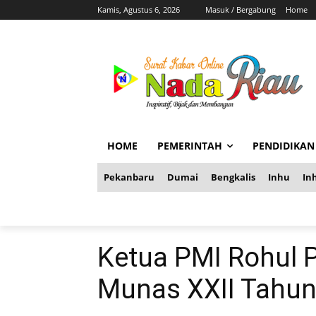
Kamis, Agustus 6, 2026
Masuk / Bergabung
Home
HOME
PEMERINTAH
PENDIDIKAN
Pekanbaru
Dumai
Bengkalis
Inhu
Inh
Ketua PMI Rohul P
Munas XXII Tahun