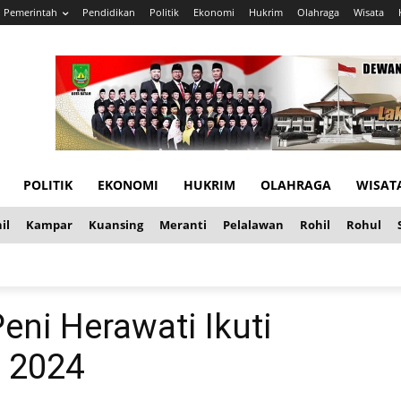
Pemerintah
Pendidikan
Politik
Ekonomi
Hukrim
Olahraga
Wisata
POLITIK
EKONOMI
HUKRIM
OLAHRAGA
WISAT
il
Kampar
Kuansing
Meranti
Pelalawan
Rohil
Rohul
eni Herawati Ikuti
 2024