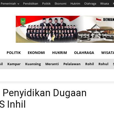
Pemerintah
Pendidikan
Politik
Ekonomi
Hukrim
Olahraga
Wisata
POLITIK
EKONOMI
HUKRIM
OLAHRAGA
WISAT
il
Kampar
Kuansing
Meranti
Pelalawan
Rohil
Rohul
t Penyidikan Dugaan
 Inhil