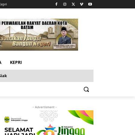
Kepri
A
KEPRI
Siak
- Advertisment -