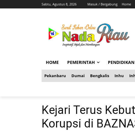
Sabtu, Agustus 8, 2026
Masuk / Bergabung
Home
HOME
PEMERINTAH
PENDIDIKAN
Pekanbaru
Dumai
Bengkalis
Inhu
Inh
Kejari Terus Kebu
Korupsi di BAZNAS