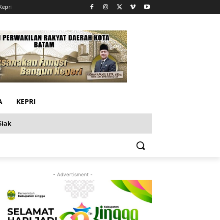
Kepri
A
KEPRI
Siak
- Advertisment -