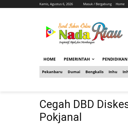
Kamis, Agustus 6, 2026
Masuk / Bergabung
Home
HOME
PEMERINTAH
PENDIDIKAN
Pekanbaru
Dumai
Bengkalis
Inhu
Inh
Cegah DBD Diskes
Pokjanal