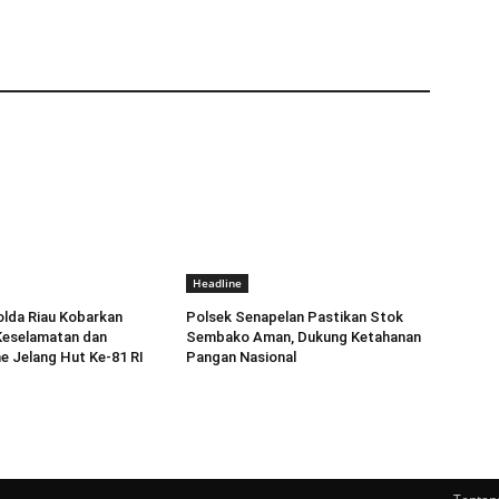
Headline
olda Riau Kobarkan
Polsek Senapelan Pastikan Stok
eselamatan dan
Sembako Aman, Dukung Ketahanan
e Jelang Hut Ke-81 RI
Pangan Nasional