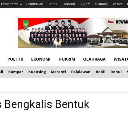
Pemerintah
Pendidikan
Politik
Ekonomi
Hukrim
Olahraga
Wisata
POLITIK
EKONOMI
HUKRIM
OLAHRAGA
WISAT
il
Kampar
Kuansing
Meranti
Pelalawan
Rohil
Rohul
 Bengkalis Bentuk