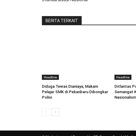
BERITA TERKAIT
Headline
Headline
Diduga Tewas Dianiaya, Makam
Ditlantas P
Pelajar SMK di Pekanbaru Dibongkar
Semangat K
Polisi
Nasionalism