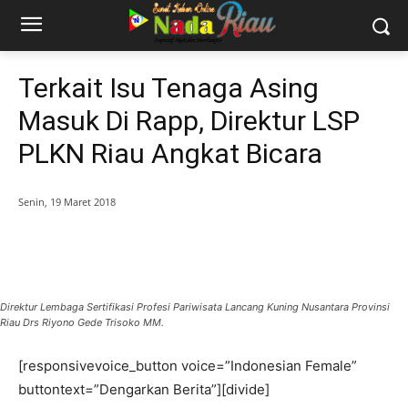
Terkait Isu Tenaga Asing
Masuk Di Rapp, Direktur LSP
PLKN Riau Angkat Bicara
Senin, 19 Maret 2018
Direktur Lembaga Sertifikasi Profesi Pariwisata Lancang Kuning Nusantara Provinsi
Riau Drs Riyono Gede Trisoko MM.
[responsivevoice_button voice=”Indonesian Female”
buttontext=”Dengarkan Berita”][divide]