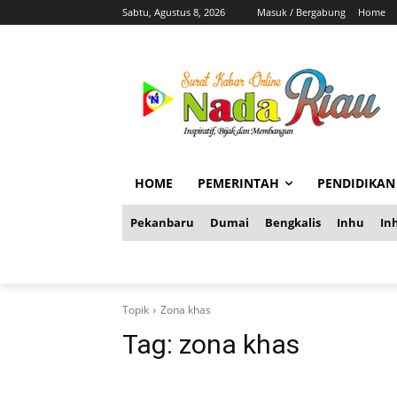
Sabtu, Agustus 8, 2026
Masuk / Bergabung
Home
HOME
PEMERINTAH
PENDIDIKAN
Pekanbaru
Dumai
Bengkalis
Inhu
Inh
Topik
Zona khas
Tag:
zona khas