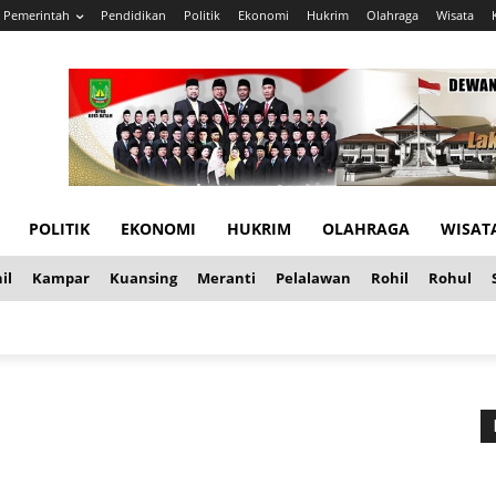
Pemerintah
Pendidikan
Politik
Ekonomi
Hukrim
Olahraga
Wisata
POLITIK
EKONOMI
HUKRIM
OLAHRAGA
WISAT
il
Kampar
Kuansing
Meranti
Pelalawan
Rohil
Rohul