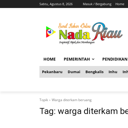
Sabtu, Agustus 8, 2026
Masuk / Bergabung
Home
HOME
PEMERINTAH
PENDIDIKAN
Pekanbaru
Dumai
Bengkalis
Inhu
Inh
Topik
Warga diterkam beruang
Tag:
warga diterkam b