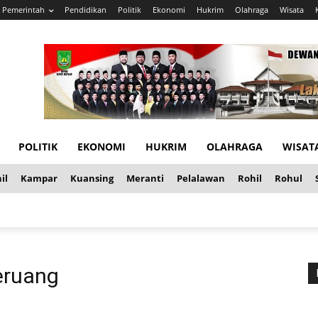
Pemerintah
Pendidikan
Politik
Ekonomi
Hukrim
Olahraga
Wisata
POLITIK
EKONOMI
HUKRIM
OLAHRAGA
WISAT
il
Kampar
Kuansing
Meranti
Pelalawan
Rohil
Rohul
eruang