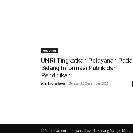
Headline
UNRI Tingkatkan Pelayanan Pada
Bidang Informasi Publik dan
Pendidikan
Alin Indra Jaya
-
Selasa, 22 Desember 2020
© Nadariau.com |Powered by PT. Batang Sangki Media