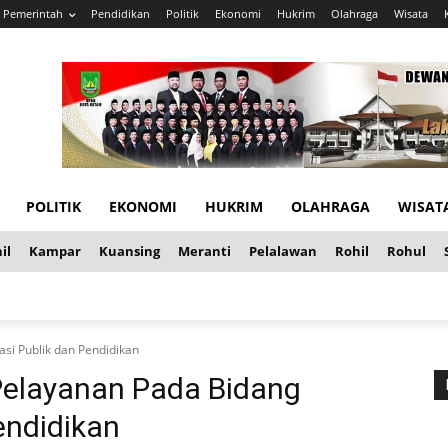
Pemerintah
Pendidikan
Politik
Ekonomi
Hukrim
Olahraga
Wisata
POLITIK
EKONOMI
HUKRIM
OLAHRAGA
WISAT
il
Kampar
Kuansing
Meranti
Pelalawan
Rohil
Rohul
si Publik dan Pendidikan
Pelayanan Pada Bidang
endidikan